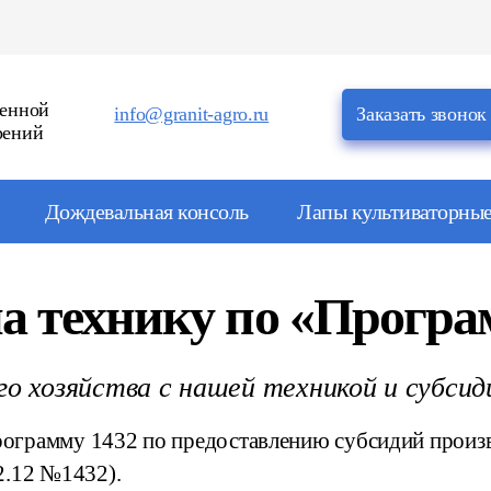
венной
info@granit-agro.ru
Заказать звонок
рений
Дождевальная консоль
Лапы культиваторны
а технику по «Програ
го хозяйства с нашей техникой и субсид
ограмму 1432 по предоставлению субсидий произв
2.12 №1432).